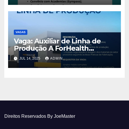
VAGAS
Vaga: Auxiliar de Linha de
Produção A ForHealth
Advanced Nutrition
JUL 14, 2025
ADMIN
Direitos Reservados By JoeMaster